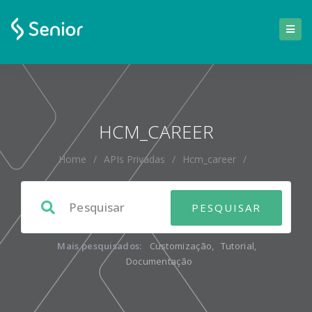
HCM_CAREER
Home
/
APIs Privadas
/
Hcm_career
/
Mais pesquisados:
Customização
,
Tutorial
,
Documentação