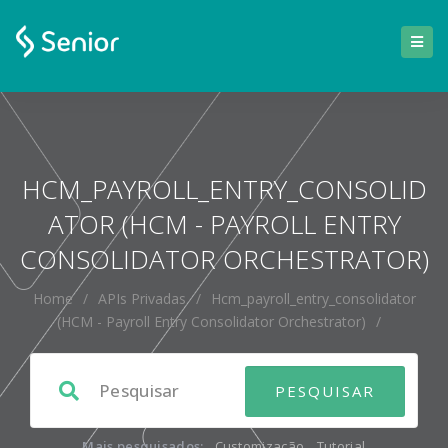
HCM_PAYROLL_ENTRY_CONSOLID
ATOR (HCM - PAYROLL ENTRY
CONSOLIDATOR ORCHESTRATOR)
Home
/
APIs Privadas
/
Hcm_payroll_entry_consolidator
(HCM - Payroll Entry Consolidator Orchestrator)
/
Mais pesquisados:
Customização
,
Tutorial
,