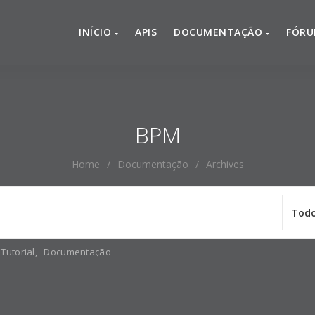
INÍCIO
APIS
DOCUMENTAÇÃO
FÓR
BPM
Home
/
Documentação
/
Archives
Tutorial
,
Documentação