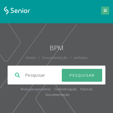
BPM
Home
/
Documentação
/
Archives
Mais pesquisados:
Customização
,
Tutorial
,
Documentação