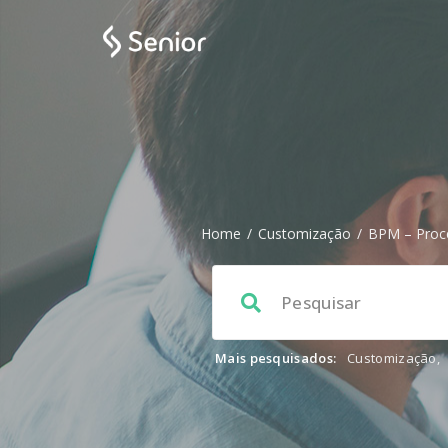
Home
/
Customização
/
BPM – Proc
Mais pesquisados:
Customização
,