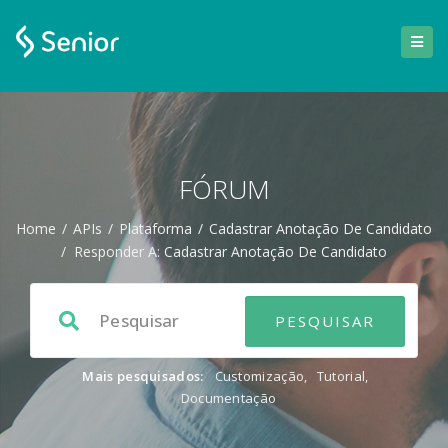
FÓRUM
Home
/
APIs
/
Plataforma
/
Cadastrar Anotação De Candidato
/
Responder A: Cadastrar Anotação De Candidato
Mais pesquisados:
Customização
,
Tutorial
,
Documentação