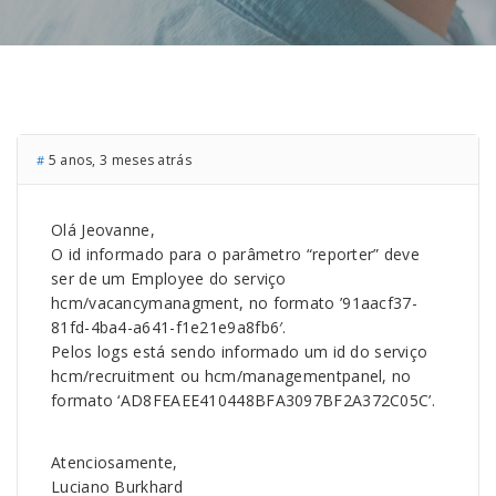
5 anos, 3 meses atrás
#
Olá Jeovanne,
O id informado para o parâmetro “reporter” deve
ser de um Employee do serviço
hcm/vacancymanagment, no formato ’91aacf37-
81fd-4ba4-a641-f1e21e9a8fb6′.
Pelos logs está sendo informado um id do serviço
hcm/recruitment ou hcm/managementpanel, no
formato ‘AD8FEAEE410448BFA3097BF2A372C05C’.
Atenciosamente,
Luciano Burkhard