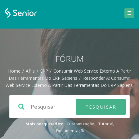
FÓRUM
Home
/
APIs
/
ERP
/
Consumir Web Service Externo A Partir
Das Ferramentas Do ERP Sapiens
/
Responder A: Consumir
Web Service Externo A Partir Das Ferramentas Do ERP Sapiens
Mais pesquisados:
Customização
,
Tutorial
,
Documentação