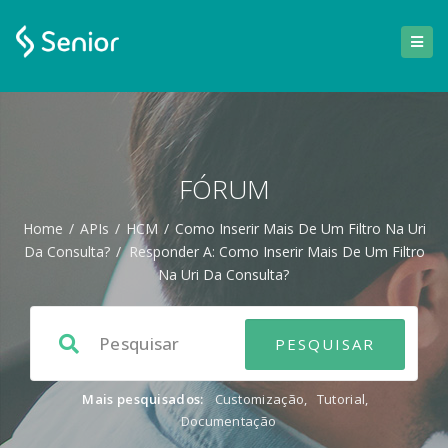
FÓRUM
Home
/
APIs
/
HCM
/
Como Inserir Mais De Um Filtro Na Uri
Da Consulta?
/
Responder A: Como Inserir Mais De Um Filtro
Na Uri Da Consulta?
Mais pesquisados:
Customização
,
Tutorial
,
Documentação