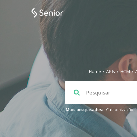
Home
/
APIs
/
HCM
/
Mais pesquisados:
Customização
,