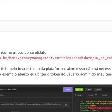
etorna a foto do candidato:
m.br/hcm/vacancymanagement/entities/candidate/ID_do_ca
 feita pelo bearer token da plataforma, além disso não há necess
No exemplo abaixo eu utilizei o token do usuário admin do meu ten