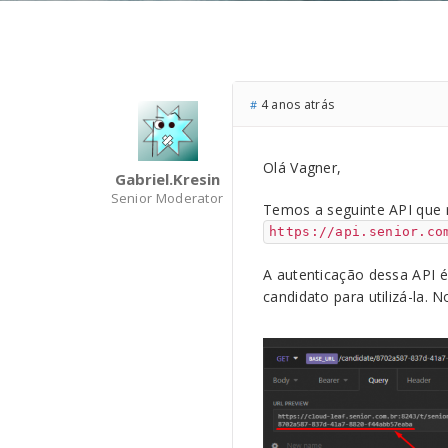
4 anos atrás
#
Olá Vagner,
Gabriel.kresin
Senior Moderator
Temos a seguinte API que r
https://api.senior.co
A autenticação dessa API é
candidato para utilizá-la. 