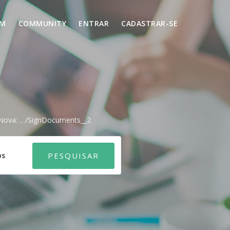
UM
COMMUNITY
ENTRAR
CADASTRAR-SE
a Nova: …/signDocuments__2