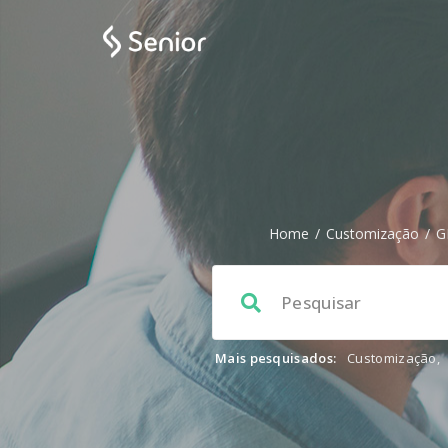
Home
/
Customização
/
G
Mais pesquisados:
Customização
,