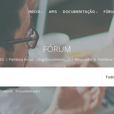
INÍCIO
APIS
DOCUMENTAÇÃO
FÓR
FÓRUM
ED
/
Primitiva Nova: …/signDocuments__2
/
Responder A: Primitiv
Tutorial
,
Documentação