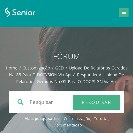
FÓRUM
Home
/
Customização
/
GED
/
Upload De Relatórios Gerados
Na G5 Para O DOC/SIGN Via Api
/
Responder A: Upload De
Relatórios Gerados Na G5 Para O DOC/SIGN Via Api
Mais pesquisados:
Customização
,
Tutorial
,
Documentação