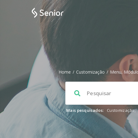
Home
/
Customização
/
Menu, Módulo
Mais pesquisados:
Customização
,