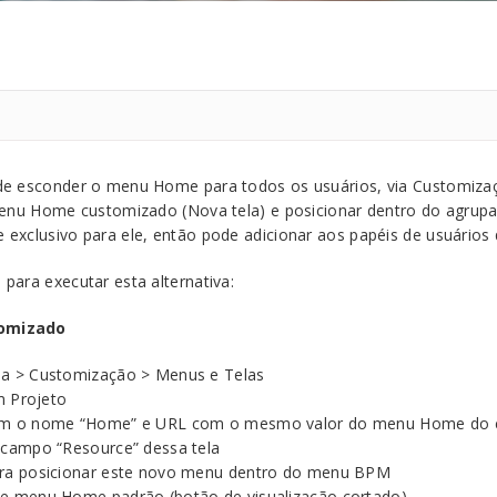
de esconder o menu Home para todos os usuários, via Customiza
 menu Home customizado (Nova tela) e posicionar dentro do agrup
exclusivo para ele, então pode adicionar aos papéis de usuários 
para executar esta alternativa:
tomizado
ia > Customização > Menus e Telas
um Projeto
com o nome “Home” e URL com o mesmo valor do menu Home do c
o campo “Resource” dessa tela
ara posicionar este novo menu dentro do menu BPM
de menu Home padrão (botão de visualização cortado)