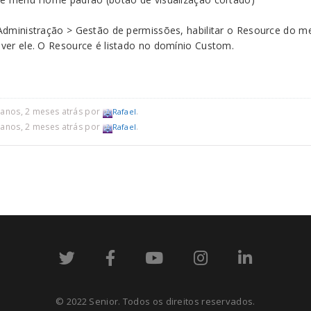
Administração > Gestão de permissões, habilitar o Resource do m
ver ele. O Resource é listado no domínio Custom.
 anos, 2 meses atrás por
.
Rafael
 anos, 2 meses atrás por
.
Rafael
© 2022 Senior. Todos os direitos reservados.