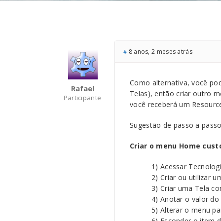
8 anos, 2 meses atrás
#
Como alternativa, você po
Rafael
Telas), então criar outro
Participante
você receberá um Resource 
Sugestão de passo a passo 
Criar o menu Home cus
1) Acessar Tecnolog
2) Criar ou utilizar 
3) Criar uma Tela 
4) Anotar o valor d
5) Alterar o menu p
6) Esconder o item 