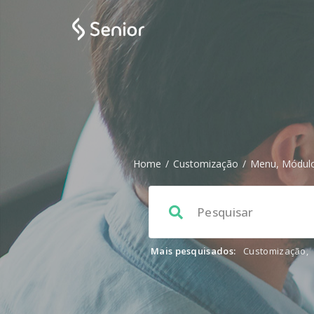
Home
/
Customização
/
Menu, Módulo
Mais pesquisados:
Customização
,