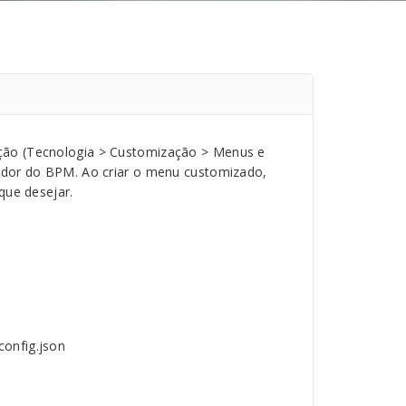
ção (Tecnologia > Customização > Menus e
ador do BPM. Ao criar o menu customizado,
que desejar.
onfig.json