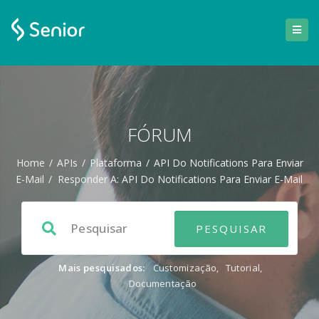
FÓRUM
Home
/
APIs
/
Plataforma
/
API Do Notifications Para Enviar
E-Mail
/
Responder A: API Do Notifications Para Enviar E-Mail
Mais pesquisados:
Customização
,
Tutorial
,
Documentação