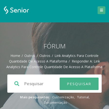
FÓRUM
Home
/
Outros
/
Outros
/
Link Analytics Para Controle
Quantidade De Acesso A Plataforma
/
Responder A: Link
Analytics Para Controle Quantidade De Acesso A Plataforma
Mais pesquisados:
Customização
,
Tutorial
,
Documentação