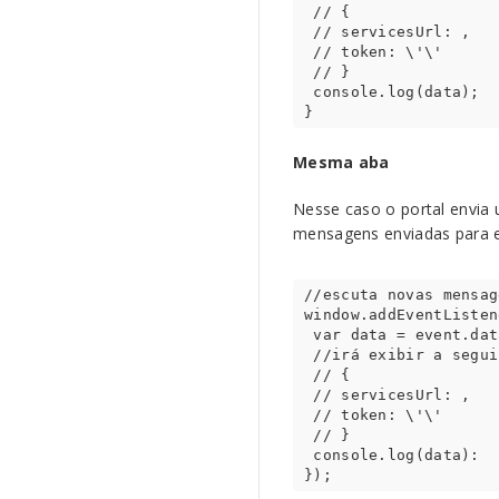
 // {

 // servicesUrl: 
,

 // token: \'
\'

 // }

 console.log(data); 

}
Mesma aba
Nesse caso o portal envia 
mensagens enviadas para e
//escuta novas mensag
window.addEventListen
 var data = event.data; //recebe a informação

 //irá exibir a seguinte estrutura JSON:

 // {

 // servicesUrl: 
,

 // token: \'
\'

 // }

 console.log(data):

});