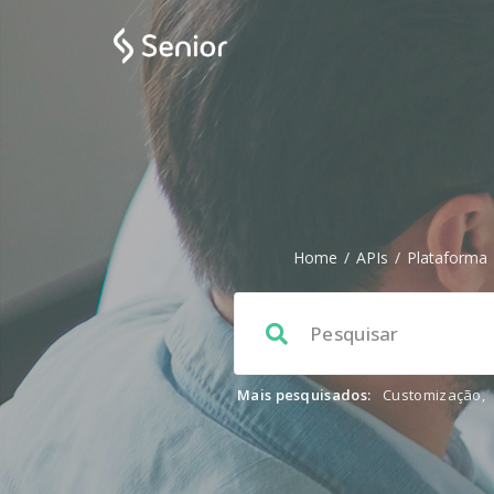
Home
/
APIs
/
Plataforma
Mais pesquisados:
Customização
,