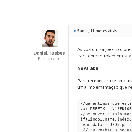
6 anos, 11 meses atrás
#
As customizações não prec
Daniel.huebes
Para obter o token em sua
Participante
Nova aba
Para receber as credencia
uma implementação que re
//garantimos que esta
var PREFIX = \"SENIOR
//se ouver a informaç
if(window.name.indexO
 var data = JSON.parse(window.name.substring(PREFIX.length));

 //irá exibir a seguinte estrutura JSON:
