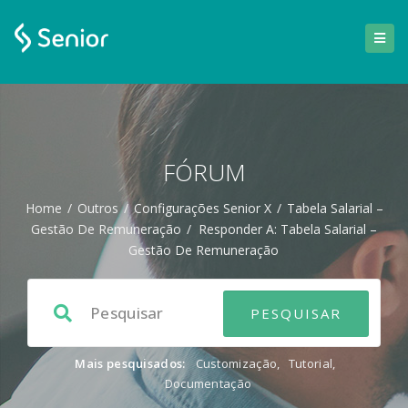
FÓRUM
Home
/
Outros
/
Configurações Senior X
/
Tabela Salarial –
Gestão De Remuneração
/
Responder A: Tabela Salarial –
Gestão De Remuneração
Mais pesquisados:
Customização
,
Tutorial
,
Documentação