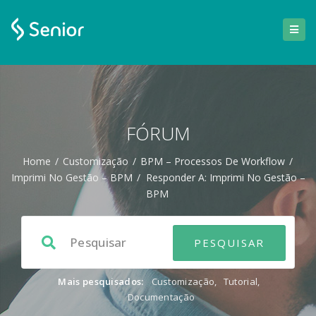
FÓRUM
Home
/
Customização
/
BPM – Processos De Workflow
/
Imprimi No Gestão – BPM
/
Responder A: Imprimi No Gestão –
BPM
Mais pesquisados:
Customização
,
Tutorial
,
Documentação