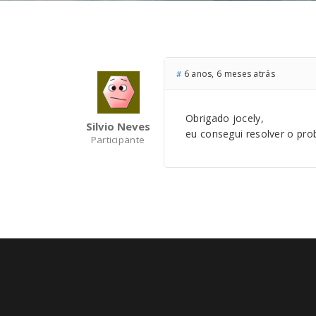
6 anos, 6 meses atrás
#
Obrigado jocely,
Silvio Neves
eu consegui resolver o pro
Participante