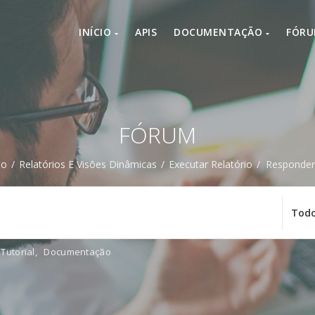
INÍCIO
APIS
DOCUMENTAÇÃO
FÓR
FÓRUM
ão
/
Relatórios E Visões Dinâmicas
/
Executar Relatório
/
Responder 
Tutorial
,
Documentação