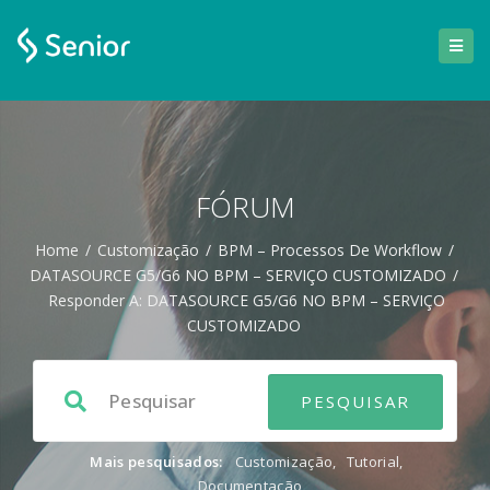
FÓRUM
Home
/
Customização
/
BPM – Processos De Workflow
/
DATASOURCE G5/G6 NO BPM – SERVIÇO CUSTOMIZADO
/
Responder A: DATASOURCE G5/G6 NO BPM – SERVIÇO
CUSTOMIZADO
Mais pesquisados:
Customização
,
Tutorial
,
Documentação