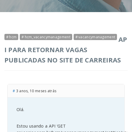
hcm
hcm_vacancymanagement
vacancymanagement
AP
I PARA RETORNAR VAGAS
PUBLICADAS NO SITE DE CARREIRAS
#
3 anos, 10 meses atrás
Olá.
Estou usando a API ‘GET