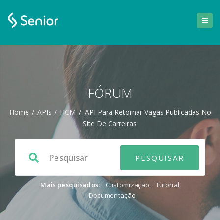
FÓRUM
Home
/
APIs
/
HCM
/
API Para Retornar Vagas Publicadas No
Site De Carreiras
Mais pesquisados:
Customização
,
Tutorial
,
Documentação