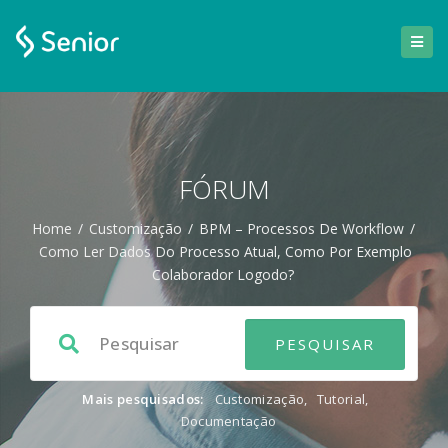
FÓRUM
Home
/
Customização
/
BPM – Processos De Workflow
/
Como Ler Dados Do Processo Atual, Como Por Exemplo
Colaborador Logodo?
Mais pesquisados:
Customização
,
Tutorial
,
Documentação