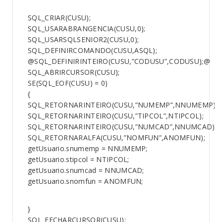
SQL_CRIAR(CUSU);
SQL_USARABRANGENCIA(CUSU,0);
SQL_USARSQLSENIOR2(CUSU,0);
SQL_DEFINIRCOMANDO(CUSU,ASQL);
@SQL_DEFINIRINTEIRO(CUSU,”CODUSU”,CODUSU);@
SQL_ABRIRCURSOR(CUSU);
SE(SQL_EOF(CUSU) = 0)
{
SQL_RETORNARINTEIRO(CUSU,”NUMEMP”,NNUMEMP);
SQL_RETORNARINTEIRO(CUSU,”TIPCOL”,NTIPCOL);
SQL_RETORNARINTEIRO(CUSU,”NUMCAD”,NNUMCAD);
SQL_RETORNARALFA(CUSU,”NOMFUN”,ANOMFUN);
getUsuario.snumemp = NNUMEMP;
getUsuario.stipcol = NTIPCOL;
getUsuario.snumcad = NNUMCAD;
getUsuario.snomfun = ANOMFUN;
}
SQL_FECHARCURSOR(CUSU);