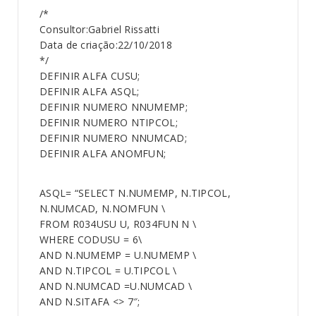
/*
Consultor:Gabriel Rissatti
Data de criação:22/10/2018
*/
DEFINIR ALFA CUSU;
DEFINIR ALFA ASQL;
DEFINIR NUMERO NNUMEMP;
DEFINIR NUMERO NTIPCOL;
DEFINIR NUMERO NNUMCAD;
DEFINIR ALFA ANOMFUN;
ASQL= “SELECT N.NUMEMP, N.TIPCOL,
N.NUMCAD, N.NOMFUN \
FROM R034USU U, R034FUN N \
WHERE CODUSU = 6\
AND N.NUMEMP = U.NUMEMP \
AND N.TIPCOL = U.TIPCOL \
AND N.NUMCAD =U.NUMCAD \
AND N.SITAFA <> 7″;