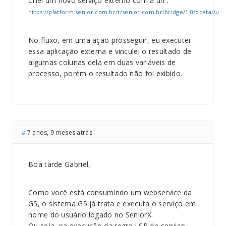
Criei um novo serviço externo com a url :
https://platform.senior.com.br/t/senior.com.br/bridge/1.0/odata//
No fluxo, em uma ação prosseguir, eu executei
essa aplicação externa e vinculei o resultado de
algumas colunas dela em duas variáveis de
processo, porém o resultado não foi exibido.
7 anos, 9 meses atrás
#
Boa tarde Gabriel,
Como você está consumindo um webservice da
G5, o sistema G5 já trata e executa o serviço em
nome do usuário logado no SeniorX.
Ou seja, na execução da regra LSP do serviço