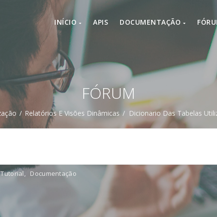
INÍCIO
APIS
DOCUMENTAÇÃO
FÓR
FÓRUM
zação
/
Relatórios E Visões Dinâmicas
/
Dicionario Das Tabelas Util
Tutorial
,
Documentação