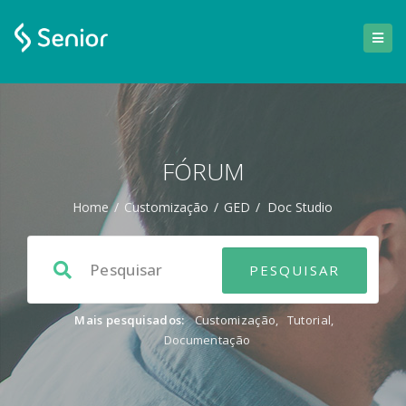
FÓRUM
Home
/
Customização
/
GED
/
Doc Studio
Mais pesquisados:
Customização
,
Tutorial
,
Documentação