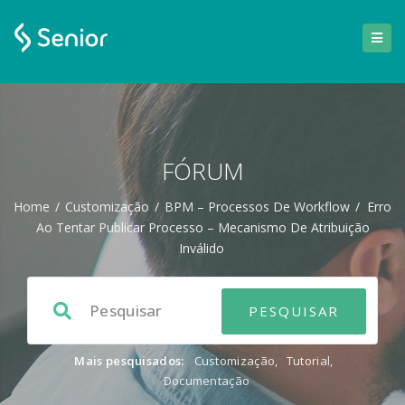
FÓRUM
Home
/
Customização
/
BPM – Processos De Workflow
/
Erro
Ao Tentar Publicar Processo – Mecanismo De Atribuição
Inválido
Mais pesquisados:
Customização
,
Tutorial
,
Documentação