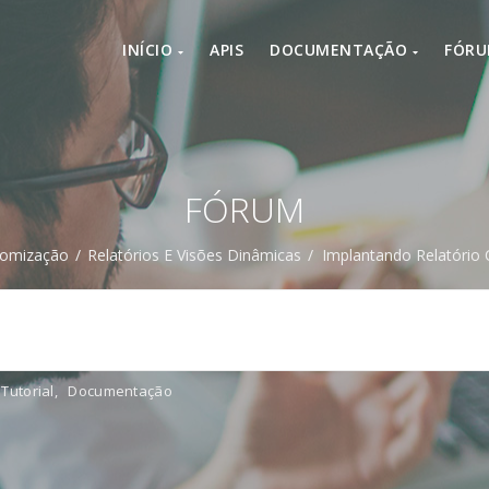
INÍCIO
APIS
DOCUMENTAÇÃO
FÓR
FÓRUM
tomização
/
Relatórios E Visões Dinâmicas
/
Implantando Relatóri
Tutorial
,
Documentação