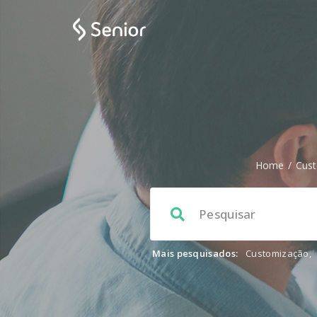
Home
/
Cus
Mais pesquisados:
Customização
,