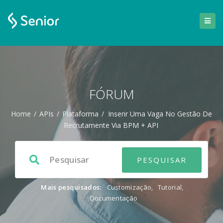
FÓRUM
Home
/
APIs
/
Plataforma
/
Inserir Uma Vaga No Gestão De
Recrutamente Via BPM + API
Mais pesquisados:
Customização
,
Tutorial
,
Documentação