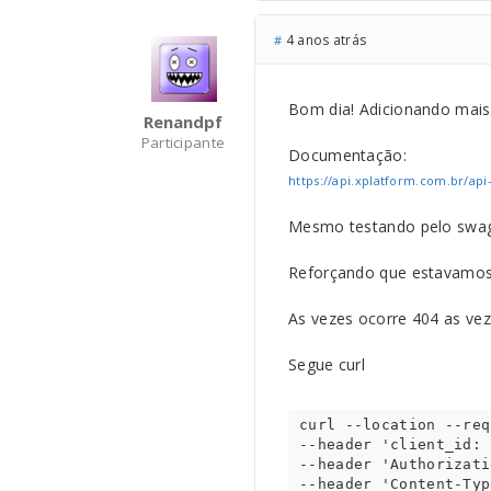
4 anos atrás
#
Bom dia! Adicionando mais
Renandpf
Participante
Documentação:
https://api.xplatform.com.br/api
Mesmo testando pelo swag
Reforçando que estavamos
As vezes ocorre 404 as ve
Segue curl
curl --location --req
--header 'client_id: 
--header 'Authorizati
--header 'Content-Typ