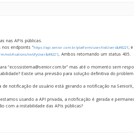
 nas APIs públicas.
s nos endpoints “
; e
https://api.senior.com.br/platform/user/listUsers&#8221
;. Ambos retornando um status 405.
orm/notifications/notifyUser&#8221
ara “ecossistema@senior.com.br” mas até o momento sem respo
tabilidade? Existe uma previsão para solução definitiva do problem
ca de notificação de usuário está gerando a notificação na Seni
 estamos usando a API privada, a notificação é gerada e perman
o com a instabilidade das APIs públicas?