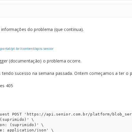
 informações do problema (que continua).
-portal/pt-br/content/apis-senior
ger (documentação) o problema ocorre.
 tendo sucesso na semana passada. Ontem começamos a ter o p
zes 405
uest POST 'https://api.senior.com.br/platform/blob_ser
(suprimido)' \

on: (suprimido)' \

e: application/json' \
