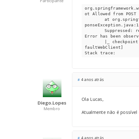
Participante
org.springframework.w
ot Allowed from POST 
	at org.springframework.web.reactive.function.client.WebClientResponseException.create(WebClientRes
ponseException.java:1
	Suppressed: reactor.core.publisher.FluxOnAssembly$OnAssemblyException: 

Error has been observ
	|_ checkpoint ⇢ 405 from POST https://api.senior.com.br/platform/blob_service/requestDownloads [De
faultWebClient]

Stack trace:
4 anos atrás
#
Ola Lucas,
Diego.lopes
Membro
Atualmente não é possível 
4 anos atrás
#