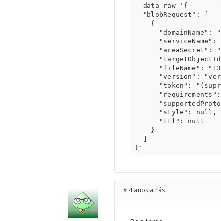
--data-raw '{

  "blobRequest": [

    {

      "domainName": "custom",

      "serviceName": "(suprimido)",

      "areaSecret": "(suprimido)",

      "targetObjectId": "13062022-135915-thymoteo.martins-anyModeCode",

      "fileName": "13062022-135915-thymoteo.martins-anyModeCode.pdf",

      "version": "version-7536dc35-51af-4da5-ad86-75096699948e",

      "token": "(suprimido)",

      "requirements": ["Open"],

      "supportedProtocols": ["File"],

      "style": null,

      "ttl": null

    }

  ]

}'
4 anos atrás
#