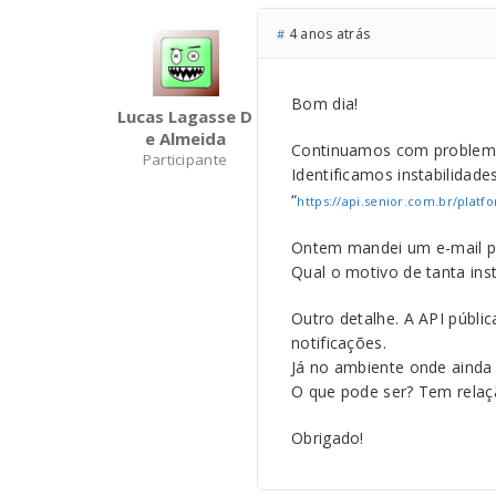
4 anos atrás
#
Bom dia!
Lucas Lagasse D
E Almeida
Continuamos com problemas
Participante
Identificamos instabilidade
“
https://api.senior.com.br/platf
Ontem mandei um e-mail p
Qual o motivo de tanta ins
Outro detalhe. A API públi
notificações.
Já no ambiente onde ainda
O que pode ser? Tem relaçã
Obrigado!