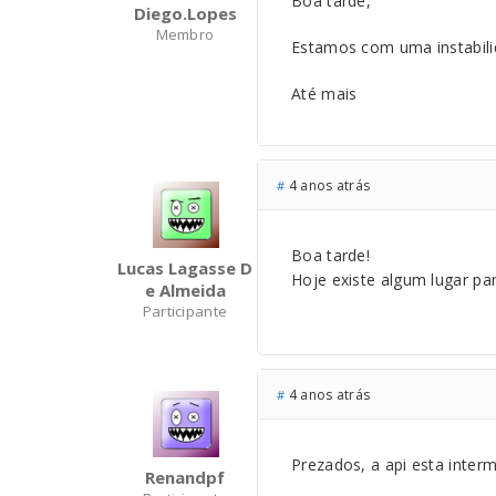
Boa tarde,
Diego.lopes
Membro
Estamos com uma instabili
Até mais
4 anos atrás
#
Boa tarde!
Lucas Lagasse D
Hoje existe algum lugar par
E Almeida
Participante
4 anos atrás
#
Prezados, a api esta inter
Renandpf