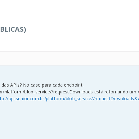
BLICAS)
 das APIs? No caso para cada endpoint.
.br/platform/blob_service//requestDownloads está retornando um 
ttp://api.senior.com.br/platform/blob_service//requestDownloads