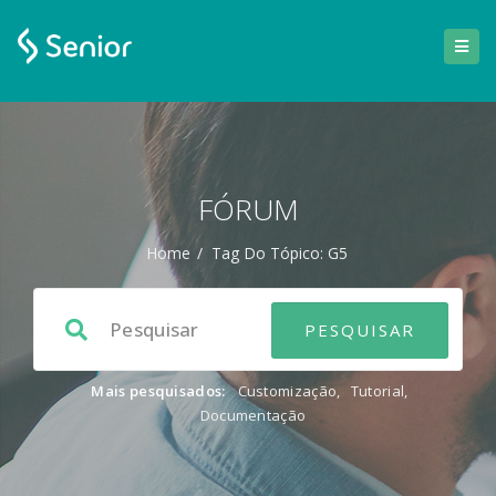
FÓRUM
Home
/
Tag Do Tópico: G5
Mais pesquisados:
Customização
,
Tutorial
,
Documentação