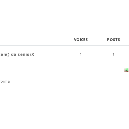
VOICES
POSTS
en() da seniorX
1
1
forma