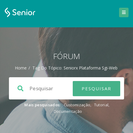
FÓRUM
Home
/
Tag Do Tópico: Seniorx Plataforma Sgi-Web
Mais pesquisados:
Customização
,
Tutorial
,
Documentação