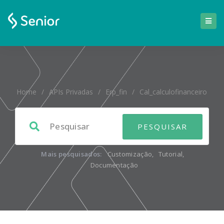
Home
/
APIs Privadas
/
Erp_fin
/
Cal_calculofinanceiro
Mais pesquisados:
Customização
,
Tutorial
,
Documentação