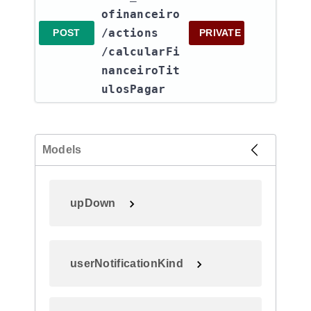
ofinanceiro​
/actions​
POST
PRIVATE
/calcularFi
nanceiroTit
ulosPagar
Models
upDown
userNotificationKind