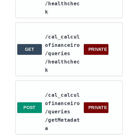
/healthchec
k
/cal_calcul
ofinanceiro​
GET
PRIVATE
/queries​
/healthchec
k
/cal_calcul
ofinanceiro​
POST
PRIVATE
/queries​
/getMetadat
a