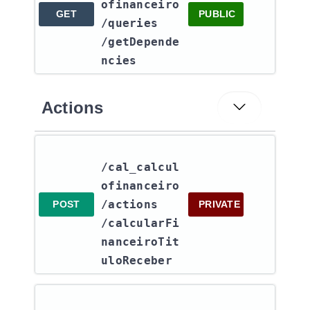
ofinanceiro​
GET
PUBLIC
/queries​
/getDepende
ncies
Actions
/cal_calcul
ofinanceiro​
/actions​
POST
PRIVATE
/calcularFi
nanceiroTit
uloReceber