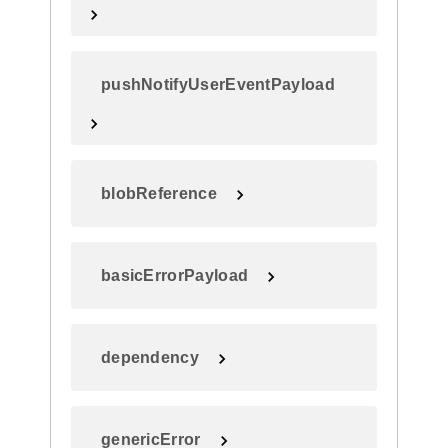
pushNotifyUserEventPayload
blobReference
basicErrorPayload
dependency
genericError