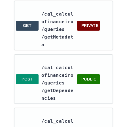
/cal_calcul
ofinanceiro​
GET
PRIVATE
/queries​
/getMetadat
a
/cal_calcul
ofinanceiro​
POST
PUBLIC
/queries​
/getDepende
ncies
/cal_calcul