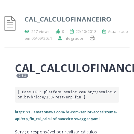
CAL_CALCULOFINANCEIRO
217 views
0
22/10/2018
Atualizado
em 06/09/2021
integrador
CAL_CALCULOFINANC
5.3.2
[ Base URL: 
platform.senior.com.br
/t/senior.c
om.br/bridge/1.0/rest/erp_fin
 ]
https://s3.amazonaws.com/br-com-senior-ecossistema-
api/erp_fin_cal_calculofinanceiro.swagger.yaml
Serviço responsável por realizar cálculos