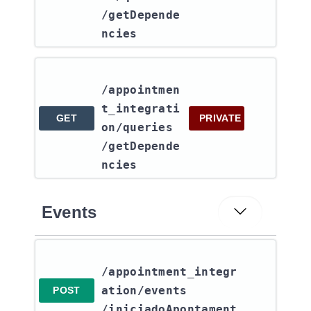
/getDepende
ncies
/appointmen
t_integrati
GET
PRIVATE
on​/queries​
/getDepende
ncies
Events
/appointment_integr
ation​/events​
POST
/iniciadoApontament