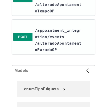
/alteradoApontament
oTempoOP
/appointment_integr
ation​/events​
POST
/alteradoApontament
oParadaOP
Models
enumTipoEtiqueta