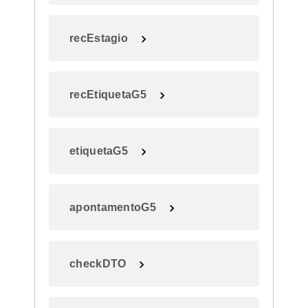
recEstagio
recEtiquetaG5
etiquetaG5
apontamentoG5
checkDTO