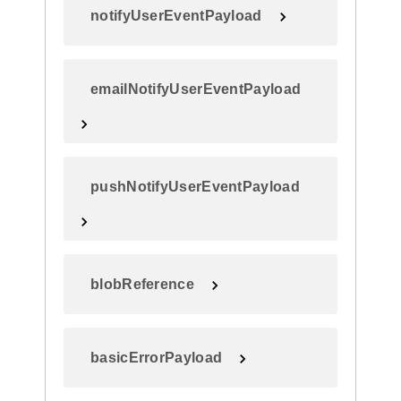
notifyUserEventPayload
emailNotifyUserEventPayload
pushNotifyUserEventPayload
blobReference
basicErrorPayload