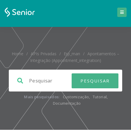
Home
/
APIs Privadas
/
Erp_man
/
Apontamentos –
Integração (appointment_integration)
Mais pesquisados:
Customização
,
Tutorial
,
Documentação