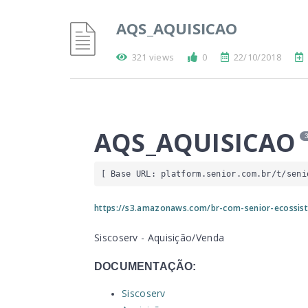
AQS_AQUISICAO
321 views
0
22/10/2018
AQS_AQUISICAO
3
[ Base URL: 
platform.senior.com.br
/t/seni
https://s3.amazonaws.com/br-com-senior-ecossist
Siscoserv - Aquisição/Venda
DOCUMENTAÇÃO:
Siscoserv