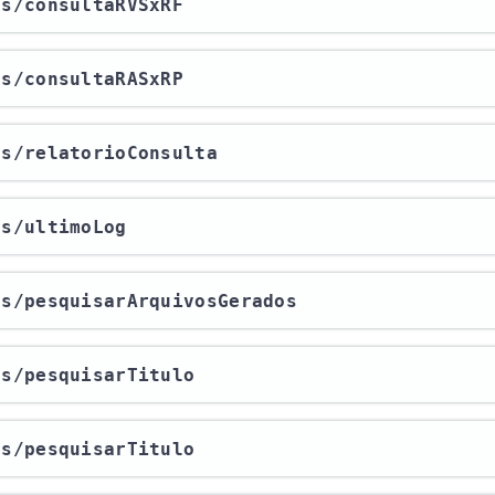
es​/consultaRVSxRF
es​/consultaRASxRP
es​/relatorioConsulta
es​/ultimoLog
es​/pesquisarArquivosGerados
es​/pesquisarTitulo
es​/pesquisarTitulo