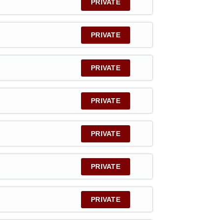
PRIVATE
PRIVATE
PRIVATE
PRIVATE
PRIVATE
PRIVATE
PRIVATE