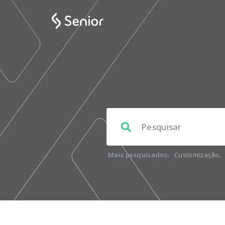
Mais pesquisados:
Customização
,