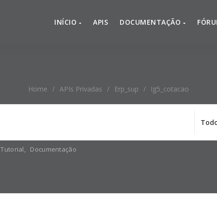
INÍCIO
APIS
DOCUMENTAÇÃO
FÓR
Home
/
APIs Privadas
/
Erp_sup
/
Ig5_cotacao
Tutorial
,
Documentação