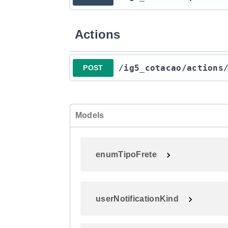
Actions
​/ig5_cotacao​/actions
POST
Models
enumTipoFrete
userNotificationKind