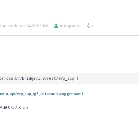
tualizado em 04/08/2020
integrador
or.com.br/bridge/1.0/rest/erp_sup
 ]
tema-api/erp_sup_ig5_cotacao.swagger.yaml
§Ãµes G7 X G5