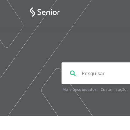
Mais pesquisados:
Customização
,