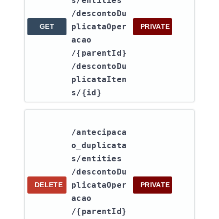
s​/entities​
/descontoDu
plicataOper
GET
PRIVATE
acao​
/{parentId}​
/descontoDu
plicataIten
s​/{id}
/antecipaca
o_duplicata
s​/entities​
/descontoDu
plicataOper
DELETE
PRIVATE
acao​
/{parentId}​