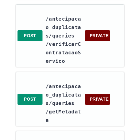
/antecipaca
o_duplicata
s​/queries​
POST
PRIVATE
/verificarC
ontratacaoS
ervico
/antecipaca
o_duplicata
POST
PRIVATE
s​/queries​
/getMetadat
a