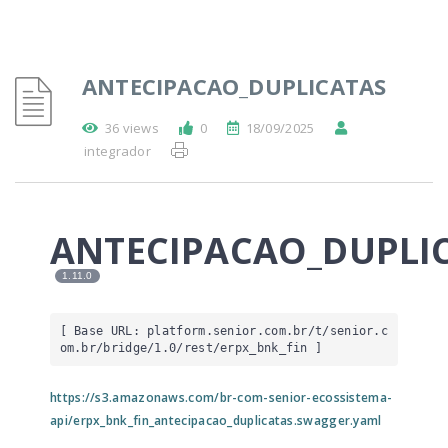
ANTECIPACAO_DUPLICATAS
36 views
0
18/09/2025
integrador
ANTECIPACAO_DUPLI
1.11.0
[ Base URL: 
platform.senior.com.br
/t/senior.c
om.br/bridge/1.0/rest/erpx_bnk_fin
 ]
https://s3.amazonaws.com/br-com-senior-ecossistema-
api/erpx_bnk_fin_antecipacao_duplicatas.swagger.yaml