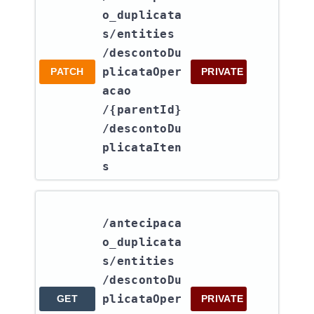
o_duplicata
s​/entities​
/descontoDu
plicataOper
PATCH
PRIVATE
acao​
/{parentId}​
/descontoDu
plicataIten
s
/antecipaca
o_duplicata
s​/entities​
/descontoDu
plicataOper
GET
PRIVATE