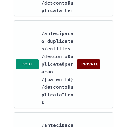
/descontoDu
plicataItem
/antecipaca
o_duplicata
s​/entities​
/descontoDu
plicataOper
POST
PRIVATE
acao​
/{parentId}​
/descontoDu
plicataIten
s
/antecipaca