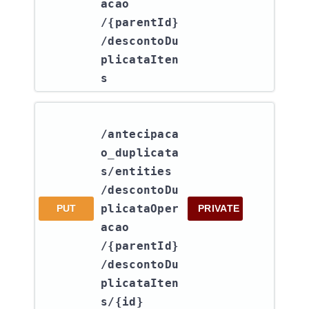
acao​
/{parentId}​
/descontoDu
plicataIten
s
/antecipaca
o_duplicata
s​/entities​
/descontoDu
plicataOper
PUT
PRIVATE
acao​
/{parentId}​
/descontoDu
plicataIten
s​/{id}