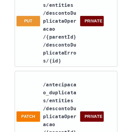
s​/entities​
/descontoDu
plicataOper
PUT
PRIVATE
acao​
/{parentId}​
/descontoDu
plicataErro
s​/{id}
/antecipaca
o_duplicata
s​/entities​
/descontoDu
plicataOper
PATCH
PRIVATE
acao​