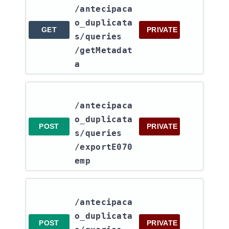
/antecipaca
o_duplicata
GET
PRIVATE
s​/queries​
/getMetadat
a
/antecipaca
o_duplicata
POST
PRIVATE
s​/queries​
/exportE070
emp
/antecipaca
o_duplicata
POST
PRIVATE