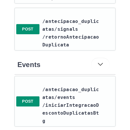
/antecipacao_duplic
atas​/signals​
POST
/retornoAntecipacao
Duplicata
Events
/antecipacao_duplic
atas​/events​
POST
/iniciarIntegracaoD
escontoDuplicatasBt
g