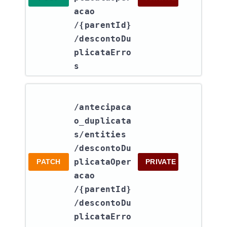
acao​
/{parentId}​
/descontoDu
plicataErro
s
/antecipaca
o_duplicata
s​/entities​
/descontoDu
plicataOper
PATCH
PRIVATE
acao​
/{parentId}​
/descontoDu
plicataErro