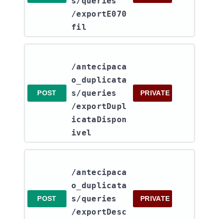
s​/queries​
/exportE070
fil
/antecipaca
o_duplicata
s​/queries​
POST
PRIVATE
/exportDupl
icataDispon
ivel
/antecipaca
o_duplicata
s​/queries​
POST
PRIVATE
/exportDesc