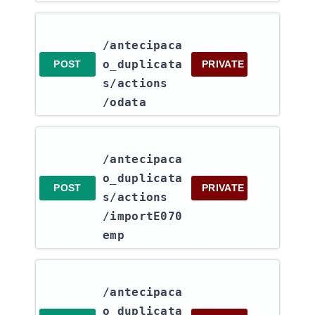
/antecipaca
o_duplicata
POST
PRIVATE
s​/actions​
/odata
/antecipaca
o_duplicata
POST
PRIVATE
s​/actions​
/importE070
emp
/antecipaca
o_duplicata