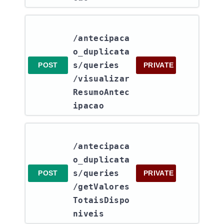
/antecipaca
o_duplicata
s​/queries​
POST
PRIVATE
/visualizar
ResumoAntec
ipacao
/antecipaca
o_duplicata
s​/queries​
POST
PRIVATE
/getValores
TotaisDispo
niveis