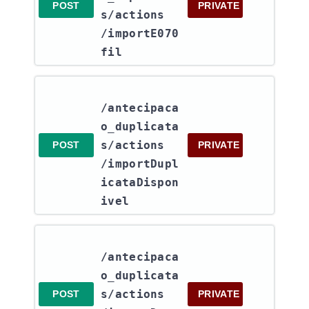
POST
PRIVATE
s​/actions​
/importE070
fil
/antecipaca
o_duplicata
s​/actions​
POST
PRIVATE
/importDupl
icataDispon
ivel
/antecipaca
o_duplicata
s​/actions​
POST
PRIVATE