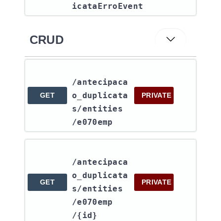
icataErroEvent
CRUD
/antecipaca
o_duplicata
GET
PRIVATE
s​/entities​
/e070emp
/antecipaca
o_duplicata
GET
PRIVATE
s​/entities​
/e070emp​
/{id}