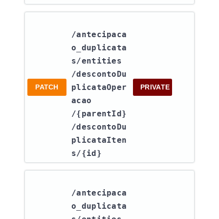
/antecipaca
o_duplicata
s​/entities​
/descontoDu
plicataOper
PATCH
PRIVATE
acao​
/{parentId}​
/descontoDu
plicataIten
s​/{id}
/antecipaca
o_duplicata