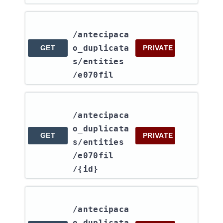
/antecipaca
o_duplicata
GET
PRIVATE
s​/entities​
/e070fil
/antecipaca
o_duplicata
GET
PRIVATE
s​/entities​
/e070fil​
/{id}
/antecipaca
o_duplicata