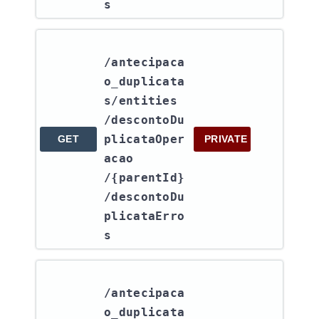
s
/antecipaca
o_duplicata
s​/entities​
/descontoDu
plicataOper
GET
PRIVATE
acao​
/{parentId}​
/descontoDu
plicataErro
s
/antecipaca
o_duplicata