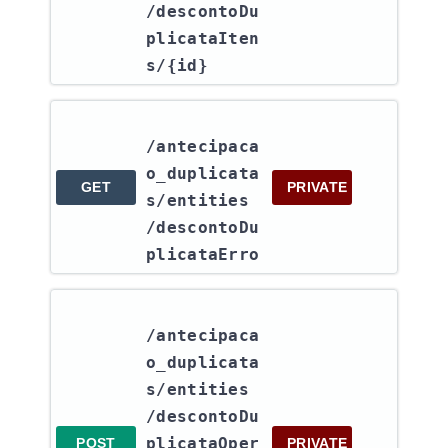
/descontoDu
plicataIten
s​/{id}
/antecipaca
o_duplicata
GET
PRIVATE
s​/entities​
/descontoDu
plicataErro
/antecipaca
o_duplicata
s​/entities​
/descontoDu
plicataOper
POST
PRIVATE