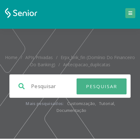
Home
/
APIs Privadas
/
Erpx_bnk_fin (Domínio Do Financeiro
Do Banking)
/
Antecipacao_duplicatas
Mais pesquisados:
Customização
,
Tutorial
,
Documentação