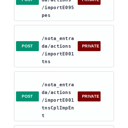
/importE095
pes
/nota_entra
da​/actions​
POST
PRIVATE
/importE001
tns
/nota_entra
da​/actions​
POST
PRIVATE
/importE001
tnsCplImpEn
t