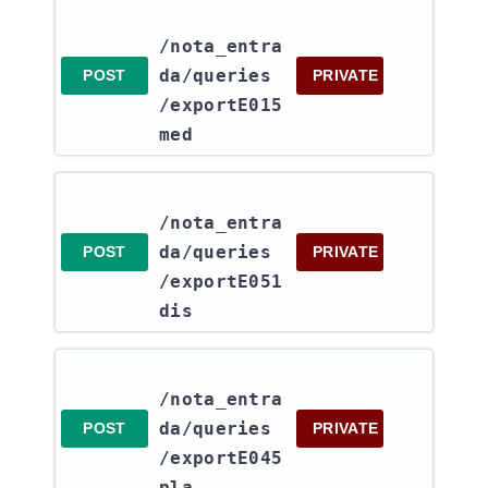
/nota_entra
da​/queries​
POST
PRIVATE
/exportE015
med
/nota_entra
da​/queries​
POST
PRIVATE
/exportE051
dis
/nota_entra
da​/queries​
POST
PRIVATE
/exportE045
pla