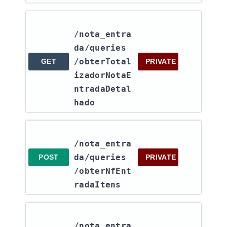
/nota_entra
da​/queries​
/obterTotal
GET
PRIVATE
izadorNotaE
ntradaDetal
hado
/nota_entra
da​/queries​
POST
PRIVATE
/obterNfEnt
radaItens
/nota_entra