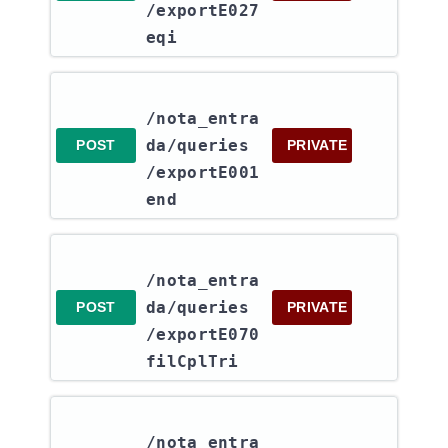
/exportE027
eqi
/nota_entra
da​/queries​
POST
PRIVATE
/exportE001
end
/nota_entra
da​/queries​
POST
PRIVATE
/exportE070
filCplTri
/nota_entra