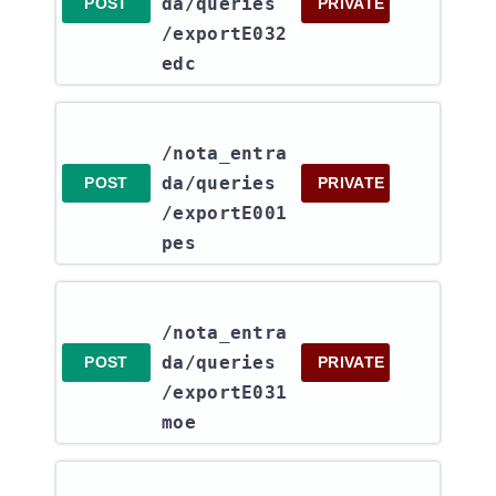
da​/queries​
POST
PRIVATE
/exportE032
edc
/nota_entra
da​/queries​
POST
PRIVATE
/exportE001
pes
/nota_entra
da​/queries​
POST
PRIVATE
/exportE031
moe