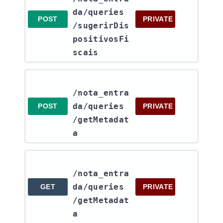
da​/queries​
POST
PRIVATE
/sugerirDis
positivosFi
scais
/nota_entra
da​/queries​
POST
PRIVATE
/getMetadat
a
/nota_entra
da​/queries​
GET
PRIVATE
/getMetadat
a