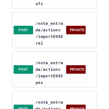
ufs
/nota_entra
da​/actions​
POST
PRIVATE
/importE008
rai
/nota_entra
da​/actions​
POST
PRIVATE
/importE085
pes
/nota_entra
da​/actions​
POST
PRIVATE