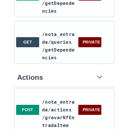
/getDepende
ncies
/nota_entra
da​/queries​
GET
PRIVATE
/getDepende
ncies
Actions
/nota_entra
da​/actions​
POST
PRIVATE
/gravarNfEn
tradaItem