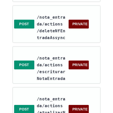
/nota_entra
da​/actions​
POST
PRIVATE
/deleteNfEn
tradaAssync
/nota_entra
da​/actions​
POST
PRIVATE
/escriturar
NotaEntrada
/nota_entra
da​/actions​
POST
PRIVATE
/atualizarN