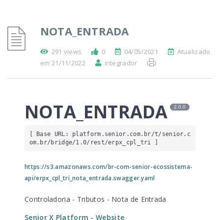
NOTA_ENTRADA
291 views
0
04/05/2021
Atualizado
em 21/11/2022
integrador
NOTA_ENTRADA
2.0.0
[ Base URL: 
platform.senior.com.br
/t/senior.c
om.br/bridge/1.0/rest/erpx_cpl_tri
 ]
https://s3.amazonaws.com/br-com-senior-ecossistema-
api/erpx_cpl_tri_nota_entrada.swagger.yaml
Controladoria - Tributos - Nota de Entrada
Senior X Platform
- Website