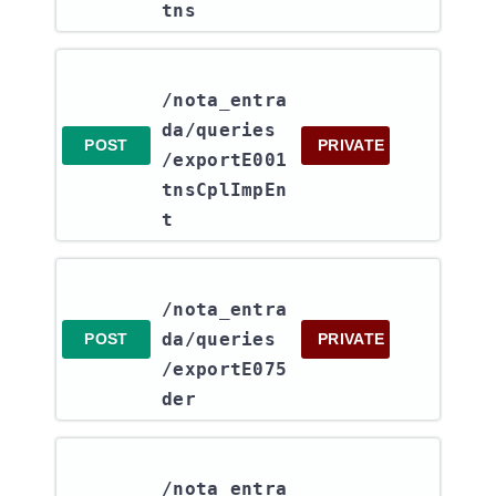
tns
/nota_entra
da​/queries​
POST
PRIVATE
/exportE001
tnsCplImpEn
t
/nota_entra
da​/queries​
POST
PRIVATE
/exportE075
der
/nota_entra