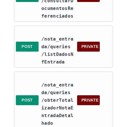
/consultarD
ocumentosRe
ferenciados
/nota_entra
da​/queries​
POST
PRIVATE
/listDadosN
fEntrada
/nota_entra
da​/queries​
/obterTotal
POST
PRIVATE
izadorNotaE
ntradaDetal
hado