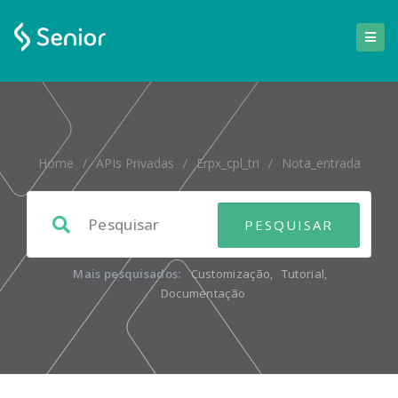
Home
/
APIs Privadas
/
Erpx_cpl_tri
/
Nota_entrada
Mais pesquisados:
Customização
,
Tutorial
,
Documentação