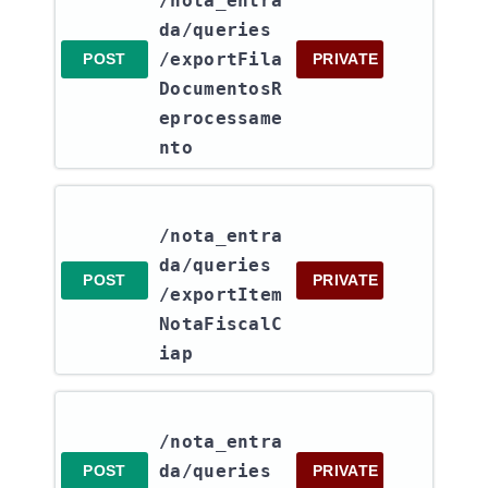
/nota_entra
da​/queries​
/exportFila
POST
PRIVATE
DocumentosR
eprocessame
nto
/nota_entra
da​/queries​
POST
PRIVATE
/exportItem
NotaFiscalC
iap
/nota_entra
da​/queries​
POST
PRIVATE