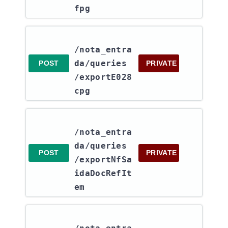
fpg
/nota_entra
da​/queries​
POST
PRIVATE
/exportE028
cpg
/nota_entra
da​/queries​
POST
PRIVATE
/exportNfSa
idaDocRefIt
em