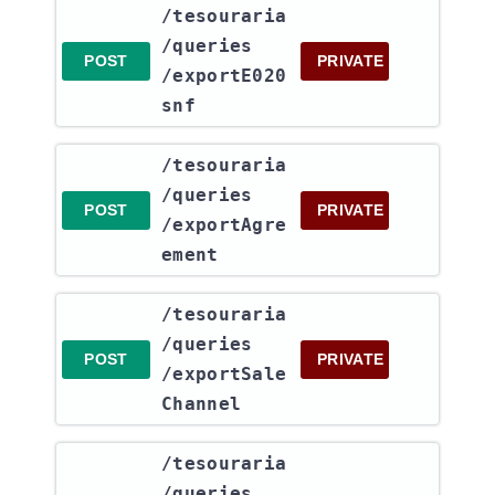
​/tesouraria​
/queries​
POST
PRIVATE
/exportE020
snf
​/tesouraria​
/queries​
POST
PRIVATE
/exportAgre
ement
​/tesouraria​
/queries​
POST
PRIVATE
/exportSale
Channel
​/tesouraria​
/queries​