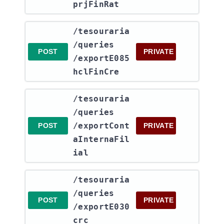
prjFinRat
​/tesouraria​
/queries​
POST
PRIVATE
/exportE085
hclFinCre
​/tesouraria​
/queries​
/exportCont
POST
PRIVATE
aInternaFil
ial
​/tesouraria​
/queries​
POST
PRIVATE
/exportE030
crc