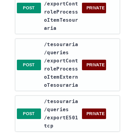
/exportCont
POST
PRIVATE
roleProcess
oItemTesour
aria
​/tesouraria​
/queries​
/exportCont
POST
PRIVATE
roleProcess
oItemExtern
oTesouraria
​/tesouraria​
/queries​
POST
PRIVATE
/exportE501
tcp