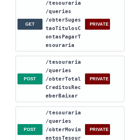
​/tesouraria​
/queries​
/obterSuges
GET
PRIVATE
taoTitulosC
ontasPagarT
esouraria
​/tesouraria​
/queries​
/obterTotal
POST
PRIVATE
CreditosRec
eberBaixar
​/tesouraria​
/queries​
/obterMovim
POST
PRIVATE
entosTesour