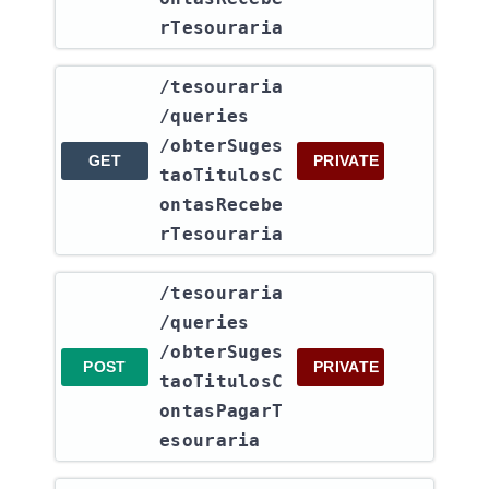
rTesouraria
​/tesouraria​
/queries​
/obterSuges
GET
PRIVATE
taoTitulosC
ontasRecebe
rTesouraria
​/tesouraria​
/queries​
/obterSuges
POST
PRIVATE
taoTitulosC
ontasPagarT
esouraria