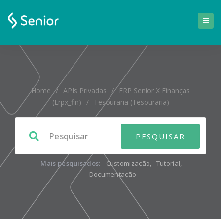
Home
/
APIs Privadas
/
ERP Senior X Finanças
(erpx_fin)
/
Tesouraria (tesouraria)
Mais pesquisados:
Customização
,
Tutorial
,
Documentação