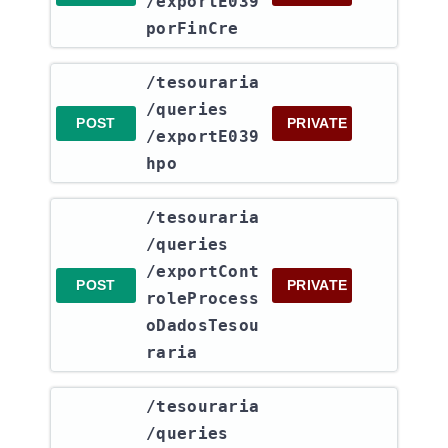
/exportE039
porFinCre
​/tesouraria​
/queries​
POST
PRIVATE
/exportE039
hpo
​/tesouraria​
/queries​
/exportCont
POST
PRIVATE
roleProcess
oDadosTesou
raria
​/tesouraria​
/queries​