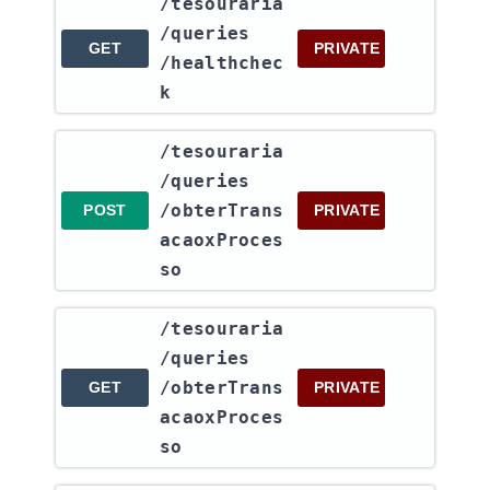
​/tesouraria​
/queries​
GET
PRIVATE
/healthchec
k
​/tesouraria​
/queries​
/obterTrans
POST
PRIVATE
acaoxProces
so
​/tesouraria​
/queries​
/obterTrans
GET
PRIVATE
acaoxProces
so