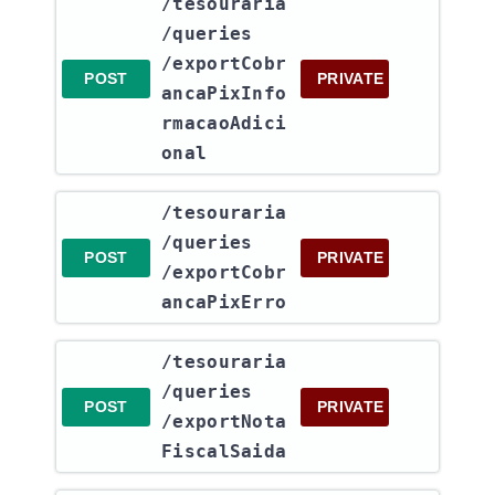
​/tesouraria​
/queries​
/exportCobr
POST
PRIVATE
ancaPixInfo
rmacaoAdici
onal
​/tesouraria​
/queries​
POST
PRIVATE
/exportCobr
ancaPixErro
​/tesouraria​
/queries​
POST
PRIVATE
/exportNota
FiscalSaida