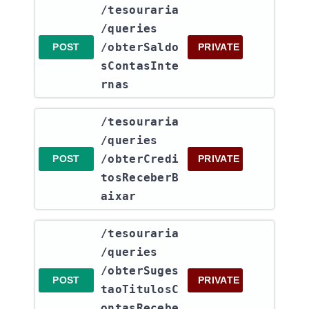
​/tesouraria​
/queries​
/obterSaldo
POST
PRIVATE
sContasInte
rnas
​/tesouraria​
/queries​
/obterCredi
POST
PRIVATE
tosReceberB
aixar
​/tesouraria​
/queries​
/obterSuges
POST
PRIVATE
taoTitulosC
ontasRecebe