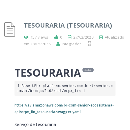
TESOURARIA (TESOURARIA)
157 views
0
27/02/2020
Atualizado
em 18/05/2026
integrador
TESOURARIA
2.3.1
[ Base URL: 
platform.senior.com.br
/t/senior.c
om.br/bridge/1.0/rest/erpx_fin
 ]
https://s3.amazonaws.com/br-com-senior-ecossistema-
api/erpx_fin_tesouraria.swagger.yaml
Serviço de tesouraria