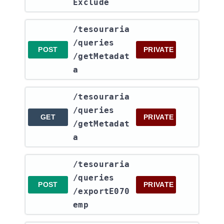
Exclude
​/tesouraria​
/queries​
POST
PRIVATE
/getMetadat
a
​/tesouraria​
/queries​
GET
PRIVATE
/getMetadat
a
​/tesouraria​
/queries​
POST
PRIVATE
/exportE070
emp