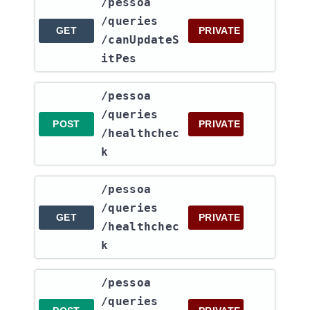
​/pessoa​
/queries​
GET
PRIVATE
/canUpdateS
itPes
​/pessoa​
/queries​
POST
PRIVATE
/healthchec
k
​/pessoa​
/queries​
GET
PRIVATE
/healthchec
k
​/pessoa​
/queries​