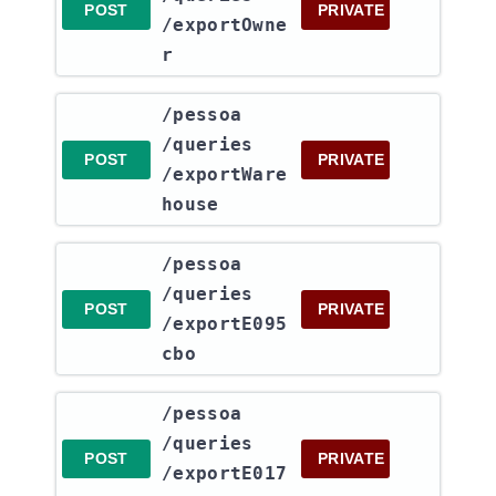
POST
PRIVATE
/exportOwne
r
​/pessoa​
/queries​
POST
PRIVATE
/exportWare
house
​/pessoa​
/queries​
POST
PRIVATE
/exportE095
cbo
​/pessoa​
/queries​
POST
PRIVATE
/exportE017