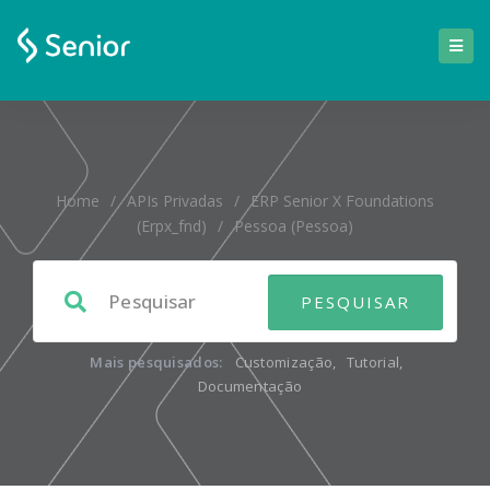
Home
/
APIs Privadas
/
ERP Senior X Foundations
(erpx_fnd)
/
Pessoa (pessoa)
Mais pesquisados:
Customização
,
Tutorial
,
Documentação