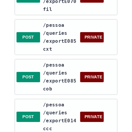
/exportE070
fil
​/pessoa​
/queries​
POST
PRIVATE
/exportE085
cxt
​/pessoa​
/queries​
POST
PRIVATE
/exportE085
cob
​/pessoa​
/queries​
POST
PRIVATE
/exportE014
ccc