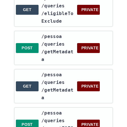
/queries​
GET
PRIVATE
/eligibleTo
Exclude
​/pessoa​
/queries​
POST
PRIVATE
/getMetadat
a
​/pessoa​
/queries​
GET
PRIVATE
/getMetadat
a
​/pessoa​
/queries​
POST
PRIVATE