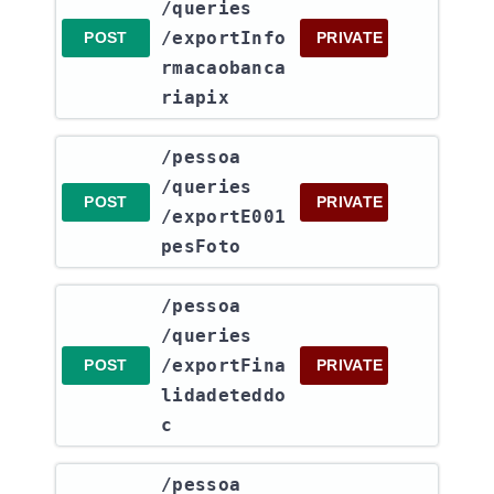
/queries​
/exportInfo
POST
PRIVATE
rmacaobanca
riapix
​/pessoa​
/queries​
POST
PRIVATE
/exportE001
pesFoto
​/pessoa​
/queries​
/exportFina
POST
PRIVATE
lidadeteddo
c
​/pessoa​