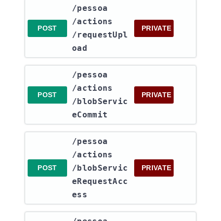
​/pessoa​
/actions​
POST
PRIVATE
/requestUpl
oad
​/pessoa​
/actions​
POST
PRIVATE
/blobServic
eCommit
​/pessoa​
/actions​
/blobServic
POST
PRIVATE
eRequestAcc
ess