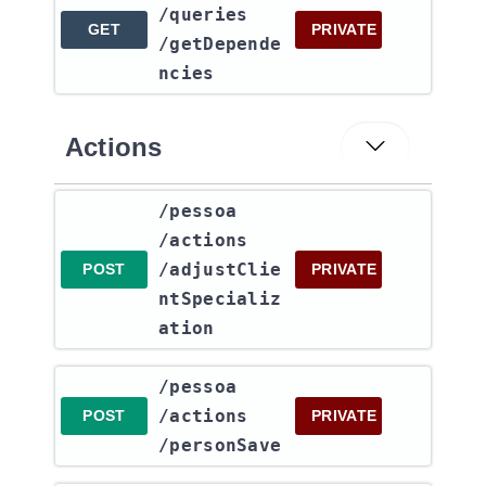
/queries​
GET
PRIVATE
/getDepende
ncies
Actions
​/pessoa​
/actions​
/adjustClie
POST
PRIVATE
ntSpecializ
ation
​/pessoa​
/actions​
POST
PRIVATE
/personSave