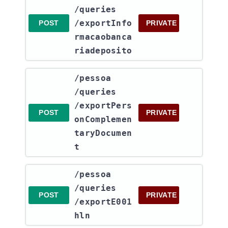
/queries​
/exportInfo
POST
PRIVATE
rmacaobanca
riadeposito
​/pessoa​
/queries​
/exportPers
POST
PRIVATE
onComplemen
taryDocumen
t
​/pessoa​
/queries​
POST
PRIVATE
/exportE001
hln