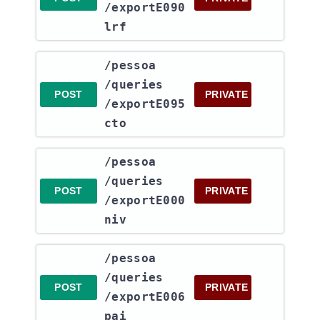
/exportE090
lrf
​/pessoa​
/queries​
POST
PRIVATE
/exportE095
cto
​/pessoa​
/queries​
POST
PRIVATE
/exportE000
niv
​/pessoa​
/queries​
POST
PRIVATE
/exportE006
pai