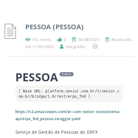
PESSOA (PESSOA)
472 views
0
04/08/2020
Atualizado
em 11/05/2026
integrador
PESSOA
3.44.1
[ Base URL: 
platform.senior.com.br
/t/senior.c
om.br/bridge/1.0/rest/erpx_fnd
 ]
https://s3.amazonaws.com/br-com-senior-ecossistema-
api/erpx_fnd_pessoa.swagger.yaml
Serviço de Gestão de Pessoas do ERPX