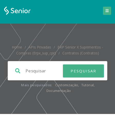
Home
/
APIs Privadas
/
ERP Senior X Suprimentos -
Compras (erpx_sup_cpr)
/
Contratos (contratos)
Mais pesquisados:
Customização
,
Tutorial
,
Documentação