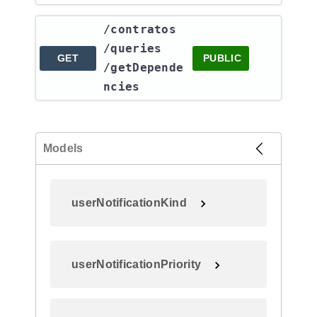
​/contratos​
/queries​
GET
PUBLIC
/getDepende
ncies
Models
userNotificationKind
userNotificationPriority