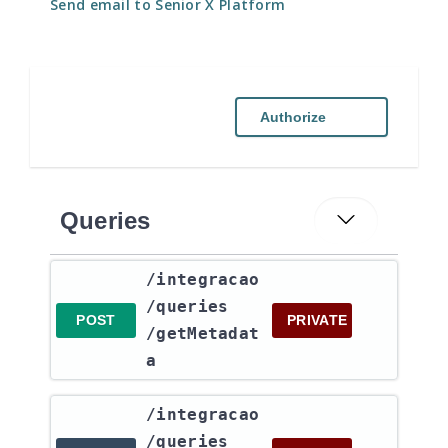
Send email to Senior X Platform
Authorize
Queries
​/integracao​
/queries​
POST
PRIVATE
/getMetadat
a
​/integracao​
/queries​