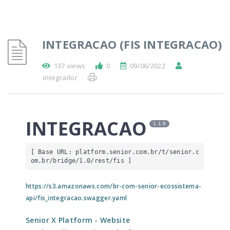
INTEGRACAO (FIS INTEGRACAO)
137 views
0
09/06/2022
integrador
INTEGRACAO
1.1.8
[ Base URL: 
platform.senior.com.br
/t/senior.c
om.br/bridge/1.0/rest/fis
 ]
https://s3.amazonaws.com/br-com-senior-ecossistema-
api/fis_integracao.swagger.yaml
Senior X Platform
- Website