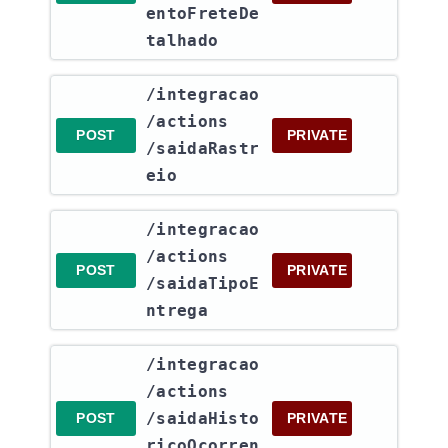
entoFreteDe
talhado
​/integracao​
/actions​
POST
PRIVATE
/saidaRastr
eio
​/integracao​
/actions​
POST
PRIVATE
/saidaTipoE
ntrega
​/integracao​
/actions​
/saidaHisto
POST
PRIVATE
ricoOcorren