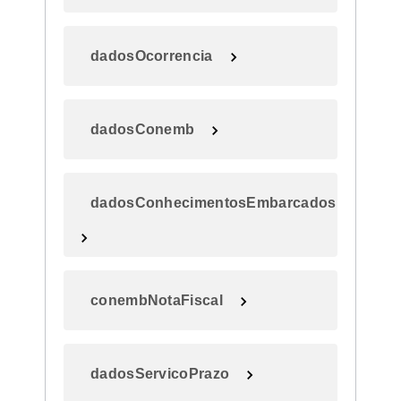
dadosOcorrencia
dadosConemb
dadosConhecimentosEmbarcados
conembNotaFiscal
dadosServicoPrazo