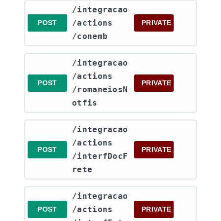
​/integracao​
/actions​
POST
PRIVATE
/conemb
​/integracao​
/actions​
POST
PRIVATE
/romaneiosN
otfis
​/integracao​
/actions​
POST
PRIVATE
/interfDocF
rete
​/integracao​
/actions​
POST
PRIVATE