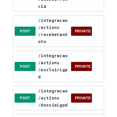
cia
​/integracao​
/actions​
POST
PRIVATE
/recebeCanh
oto
​/integracao​
/actions​
POST
PRIVATE
/excluirLgp
d
​/integracao​
/actions​
POST
PRIVATE
/dossieLgpd