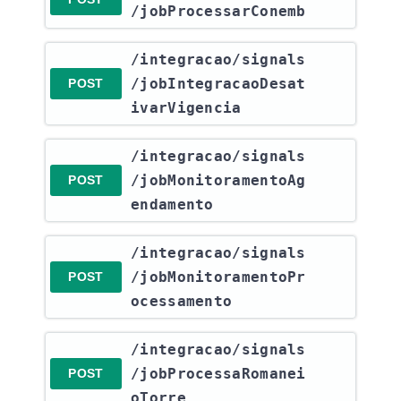
/jobProcessarConemb
​/integracao​/signals​
/jobIntegracaoDesat
POST
ivarVigencia
​/integracao​/signals​
/jobMonitoramentoAg
POST
endamento
​/integracao​/signals​
/jobMonitoramentoPr
POST
ocessamento
​/integracao​/signals​
/jobProcessaRomanei
POST
oTorre