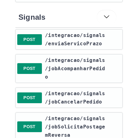
Signals
​/integracao​/signals​
POST
/enviaServicoPrazo
​/integracao​/signals​
/jobAcompanharPedid
POST
o
​/integracao​/signals​
POST
/jobCancelarPedido
​/integracao​/signals​
/jobSolicitaPostage
POST
mReversa