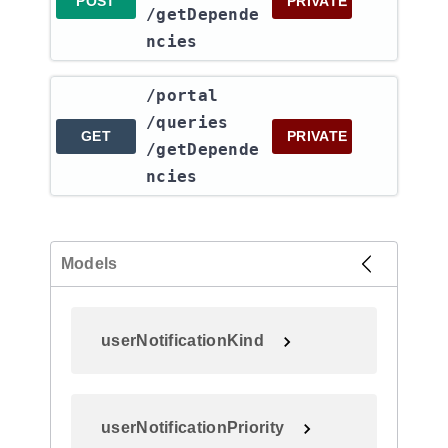
POST
PRIVATE
/getDepende
ncies
​/portal​
/queries​
GET
PRIVATE
/getDepende
ncies
Models
userNotificationKind
userNotificationPriority