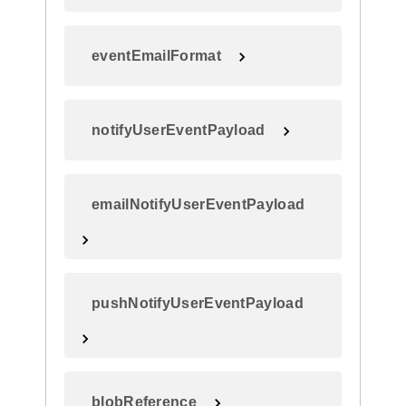
eventEmailFormat
notifyUserEventPayload
emailNotifyUserEventPayload
pushNotifyUserEventPayload
blobReference