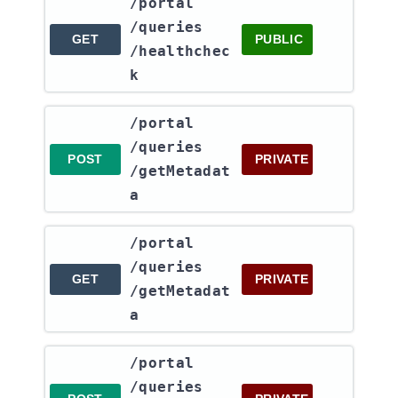
​/portal​
/queries​
GET
PUBLIC
/healthchec
k
​/portal​
/queries​
POST
PRIVATE
/getMetadat
a
​/portal​
/queries​
GET
PRIVATE
/getMetadat
a
​/portal​
/queries​