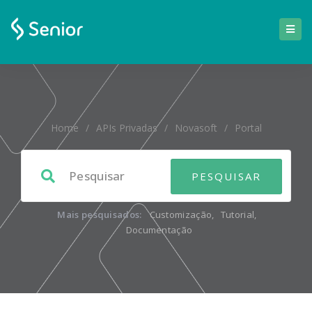
Home
/
APIs Privadas
/
Novasoft
/
Portal
Mais pesquisados:
Customização
,
Tutorial
,
Documentação