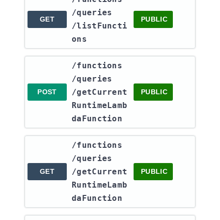
/queries​
GET
PUBLIC
/listFuncti
ons
​/functions​
/queries​
/getCurrent
POST
PUBLIC
RuntimeLamb
daFunction
​/functions​
/queries​
/getCurrent
GET
PUBLIC
RuntimeLamb
daFunction