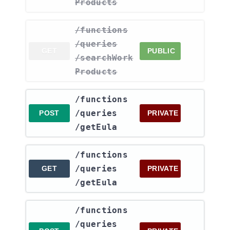
Products
​/functions​
/queries​
GET
PUBLIC
/searchWork
Products
​/functions​
/queries​
POST
PRIVATE
/getEula
​/functions​
/queries​
GET
PRIVATE
/getEula
​/functions​
/queries​