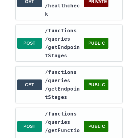
GET
PRIVATE
/healthchec
k
​/functions​
/queries​
POST
PUBLIC
/getEndpoin
tStages
​/functions​
/queries​
GET
PUBLIC
/getEndpoin
tStages
​/functions​
/queries​
POST
PUBLIC
/getFunctio