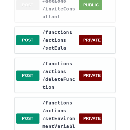
/actions​
POST
PUBLIC
/inviteCons
ultant
​/functions​
/actions​
POST
PRIVATE
/setEula
​/functions​
/actions​
POST
PRIVATE
/deleteFunc
tion
​/functions​
/actions​
/setEnviron
POST
PRIVATE
mentVariabl