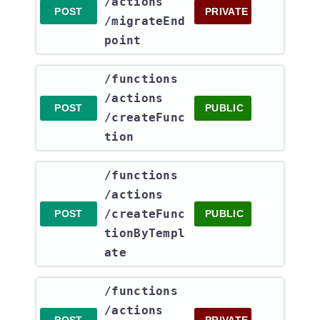
/actions​
POST
PRIVATE
/migrateEnd
point
​/functions​
/actions​
POST
PUBLIC
/createFunc
tion
​/functions​
/actions​
/createFunc
POST
PUBLIC
tionByTempl
ate
​/functions​
/actions​
POST
PRIVATE