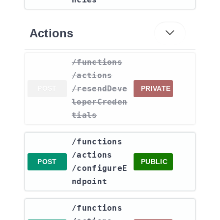
Actions
​/functions​
/actions​
/resendDeve
POST
PRIVATE
loperCreden
tials
​/functions​
/actions​
POST
PUBLIC
/configureE
ndpoint
​/functions​