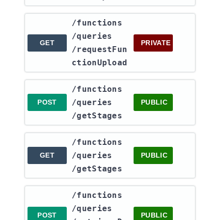
​/functions​
/queries​
GET
PRIVATE
/requestFun
ctionUpload
​/functions​
/queries​
POST
PUBLIC
/getStages
​/functions​
/queries​
GET
PUBLIC
/getStages
​/functions​
/queries​
POST
PUBLIC