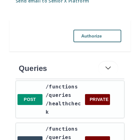
Send email to Senior X Platform
Authorize
Queries
​/functions​
/queries​
POST
PRIVATE
/healthchec
k
​/functions​
/queries​