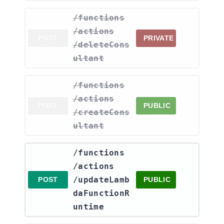
​/functions​
/actions​
POST
PRIVATE
/deleteCons
ultant
​/functions​
/actions​
POST
PUBLIC
/createCons
ultant
​/functions​
/actions​
/updateLamb
POST
PUBLIC
daFunctionR
untime