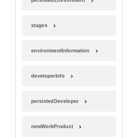
persistedEnvironment
stages
environmentInformation
developerInfo
persistedDeveloper
newWorkProduct