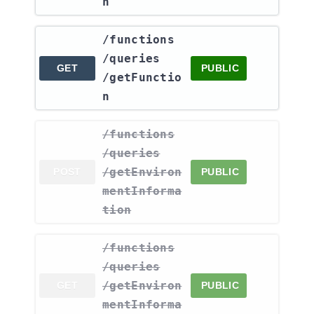
n
​/functions​
/queries​
GET
PUBLIC
/getFunctio
n
​/functions​
/queries​
/getEnviron
POST
PUBLIC
mentInforma
tion
​/functions​
/queries​
/getEnviron
GET
PUBLIC
mentInforma