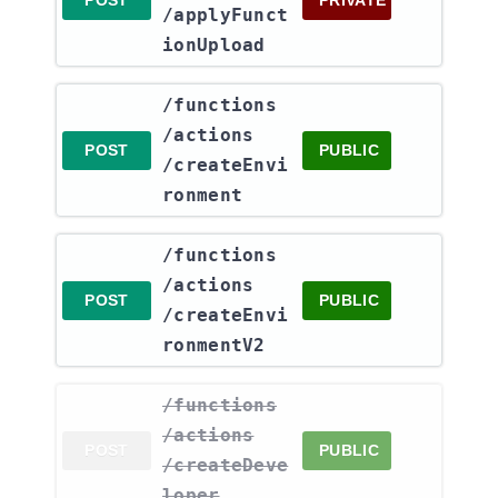
/applyFunct
ionUpload
​/functions​
/actions​
POST
PUBLIC
/createEnvi
ronment
​/functions​
/actions​
POST
PUBLIC
/createEnvi
ronmentV2
​/functions​
/actions​
POST
PUBLIC
/createDeve
loper