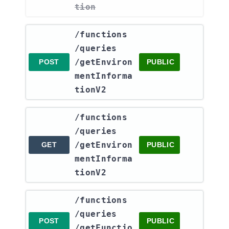
tion
​/functions​
/queries​
/getEnviron
POST
PUBLIC
mentInforma
tionV2
​/functions​
/queries​
/getEnviron
GET
PUBLIC
mentInforma
tionV2
​/functions​
/queries​
POST
PUBLIC
/getFunctio