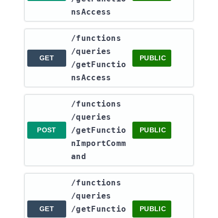
nsAccess
​/functions​
/queries​
GET
PUBLIC
/getFunctio
nsAccess
​/functions​
/queries​
/getFunctio
POST
PUBLIC
nImportComm
and
​/functions​
/queries​
/getFunctio
GET
PUBLIC