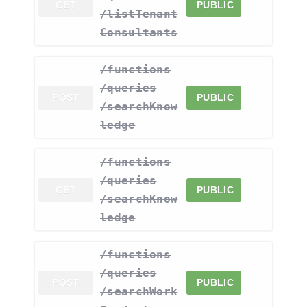
GET
PUBLIC
/listTenant
Consultants
​/functions​
/queries​
POST
PUBLIC
/searchKnow
ledge
​/functions​
/queries​
GET
PUBLIC
/searchKnow
ledge
​/functions​
/queries​
POST
PUBLIC
/searchWork