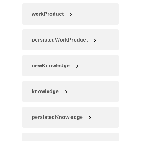
workProduct
persistedWorkProduct
newKnowledge
knowledge
persistedKnowledge