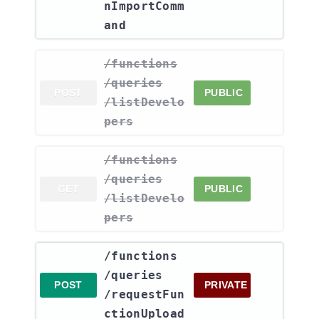
nImportComm
and
​/functions​
/queries​
POST
PUBLIC
/listDevelo
pers
​/functions​
/queries​
GET
PUBLIC
/listDevelo
pers
​/functions​
/queries​
POST
PRIVATE
/requestFun
ctionUpload