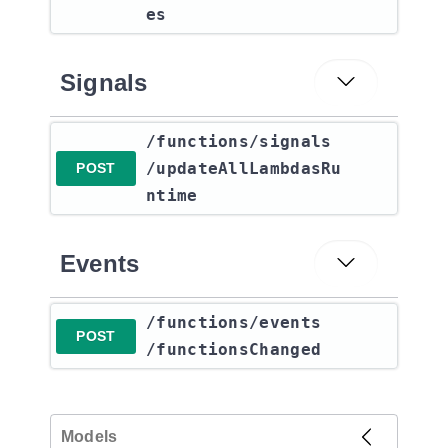
es
Signals
​/functions​/signals​
/updateAllLambdasRu
POST
ntime
Events
​/functions​/events​
POST
/functionsChanged
Models