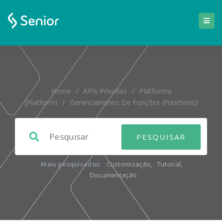
Home
/
APIs Privadas
/
Platforma
(platform)
/
Gerenciamento De Funções (functions)
Mais pesquisados:
Customização
,
Tutorial
,
Documentação