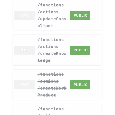
​/functions​
/actions​
POST
PUBLIC
/updateCons
ultant
​/functions​
/actions​
POST
PUBLIC
/createKnow
ledge
​/functions​
/actions​
POST
PUBLIC
/createWork
Product
​/functions​