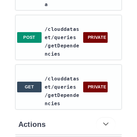
a
/clouddatas
et​/queries​
POST
PRIVATE
/getDepende
ncies
/clouddatas
et​/queries​
GET
PRIVATE
/getDepende
ncies
Actions