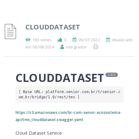
CLOUDDATASET
193 views
0
05/07/2022
Atualizado
em 06/08/2024
integrador
CLOUDDATASET
1.4.0
[ Base URL: 
platform.senior.com.br
/t/senior.c
om.br/bridge/1.0/rest/tms
 ]
https://s3.amazonaws.com/br-com-senior-ecossistema-
api/tms_clouddataset.swagger.yaml
Cloud Dataset Service