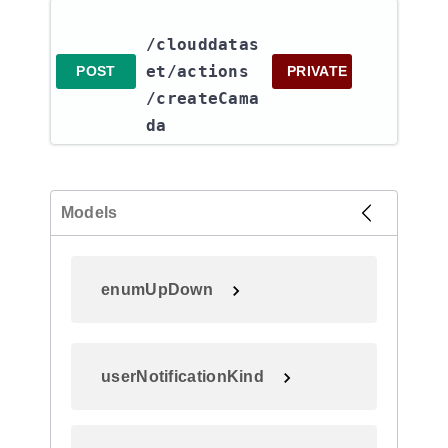
/clouddatas
et​/actions​
POST
PRIVATE
/createCama
da
Models
enumUpDown
userNotificationKind