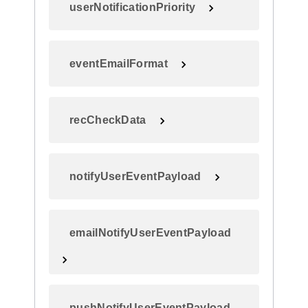
userNotificationPriority
eventEmailFormat
recCheckData
notifyUserEventPayload
emailNotifyUserEventPayload
pushNotifyUserEventPayload