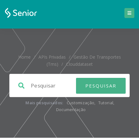
Home
/
APIs Privadas
/
Gestão De Transportes
(tms)
/
Clouddataset
Mais pesquisados:
Customização
,
Tutorial
,
Documentação