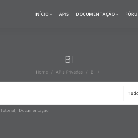
INÍCIO
APIS
DOCUMENTAÇÃO
FÓR
BI
Home
/
APIs Privadas
/
Bi
/
Tutorial
,
Documentação