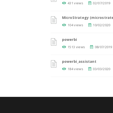
431 views
02/07/2019
MicroStrategy (microstrat
104 views
10/02/2020
powerbi
1513 views
08/07/2019
powerbi_assistant
184 views
03/03/2020