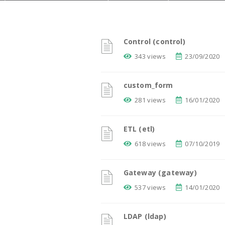
Control (control)
343 views
23/09/2020
custom_form
281 views
16/01/2020
ETL (etl)
618 views
07/10/2019
Gateway (gateway)
537 views
14/01/2020
LDAP (ldap)