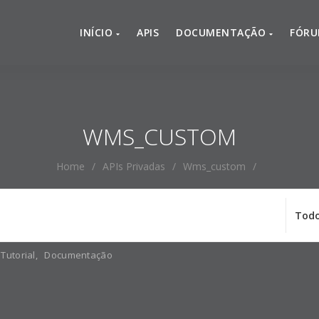
INÍCIO
APIS
DOCUMENTAÇÃO
FÓR
WMS_CUSTOM
Home
/
APIs Privadas
/
Wms_custom
/
Tutorial
,
Documentação