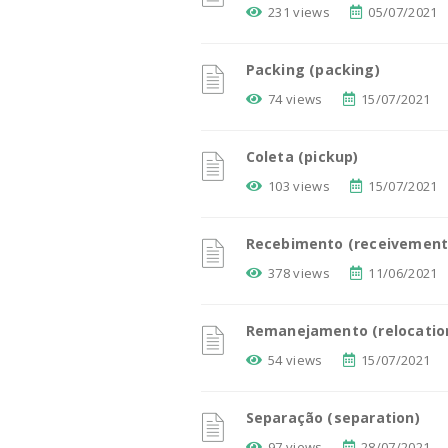
231 views
05/07/2021
Packing (packing)
74 views
15/07/2021
Coleta (pickup)
103 views
15/07/2021
Recebimento (receivement
378 views
11/06/2021
Remanejamento (relocatio
54 views
15/07/2021
Separação (separation)
97 views
28/07/2021