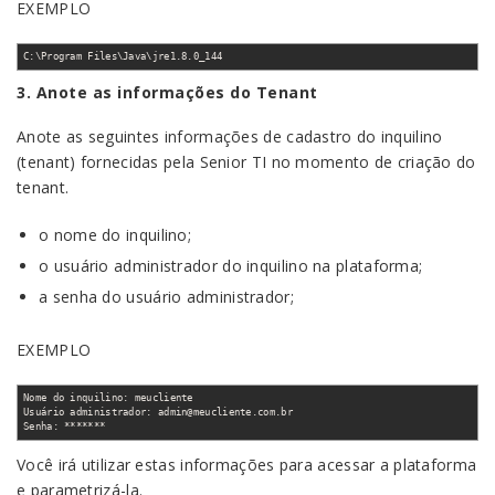
EXEMPLO
C:\Program Files\Java\jre1.8.0_144
3. Anote as informações do Tenant
Anote as seguintes informações de cadastro do inquilino
(tenant) fornecidas pela Senior TI no momento de criação do
tenant.
o nome do inquilino;
o usuário administrador do inquilino na plataforma;
a senha do usuário administrador;
EXEMPLO
Nome do inquilino: meucliente
Usuário administrador: admin@meucliente.com.br
Senha: *******
Você irá utilizar estas informações para acessar a plataforma
e parametrizá-la.