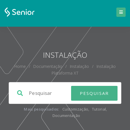
INSTALAÇÃO
Home
/
Documentação
/
Instalação
/
Instalação
Plataforma XT
Mais pesquisados:
Customização
,
Tutorial
,
Documentação