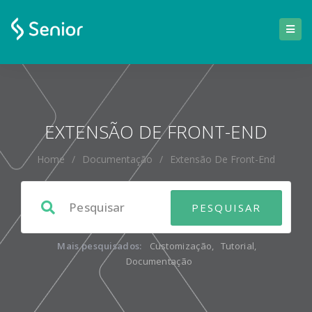
EXTENSÃO DE FRONT-END
Home
/
Documentação
/
Extensão De Front-End
Mais pesquisados:
Customização
,
Tutorial
,
Documentação