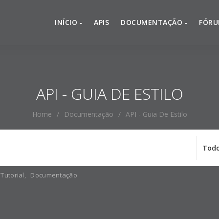
INÍCIO
APIS
DOCUMENTAÇÃO
FÓR
API - GUIA DE ESTILO
Home
/
Documentação
/
API - Guia De Estilo
Tutorial
,
Documentação