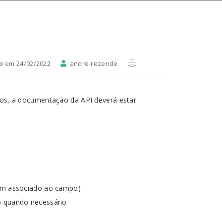
do em 24/02/2022
andre-rezende
idos, a documentação da API deverá estar
num associado ao campo)
o quando necessário