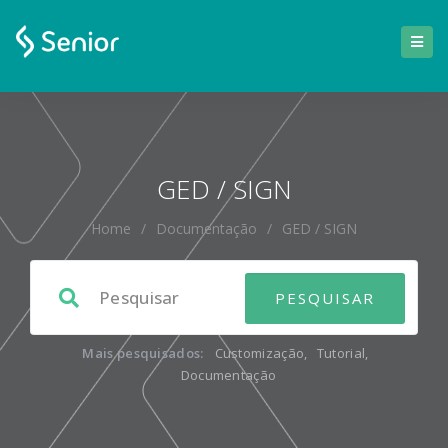
GED / SIGN
Home
/
Documentação
/
GED / SIGN
Mais pesquisados:
Customização
,
Tutorial
,
Documentação